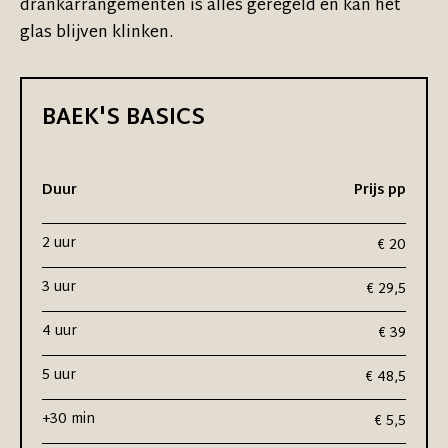
drankarrangementen is alles geregeld en kan het
glas blijven klinken.
BAEK'S BASICS
Duur
Prijs pp
2 uur
€ 20
3 uur
€ 29,5
4 uur
€ 39
5 uur
€ 48,5
+30 min
€ 5,5